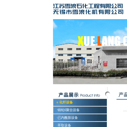
≡
化纤设备
·锦纶6聚合设备
·已内酰胺设备
·萃取设备