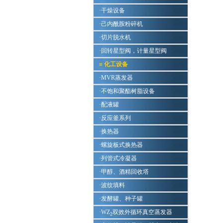
·干燥设备
·己内酰胺粉碎机
·切片脱水机
·回转星型阀，计量星型阀
≡
化工设备
·MVR蒸发器
·不饱和聚酯树脂设备
·配液罐
·反应釜系列
·换热器
·螺旋板式换热器
·列管式冷凝器
·甲醇、酒精回收塔
·波纹填料
·发酵罐、种子罐
·WZ
双效外循环真空蒸发器
2